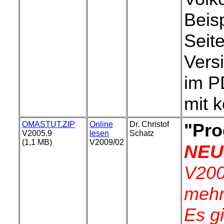
Beis
Seit
Vers
im 
mit k
OMASTUT.ZIP
Online
Dr. Christof
"Pro
V2005.9
lesen
Schatz
(1,1 MB)
V2009/02
NEU
V200
mehr 
Es gi