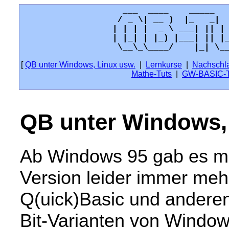
  ___  ____    _____   
 / _ \| __ )  |_   _|  
| | | |  _ \ ___| || | 
| |_| | |_) |___| || |_
[
QB unter Windows, Linux usw.
|
Lernkurse
|
Nachschl
Mathe-Tuts
|
GW-BASIC-T
QB unter Windows,
Ab Windows 95 gab es mi
Version leider immer meh
Q(uick)Basic und ander
Bit-Varianten von Window