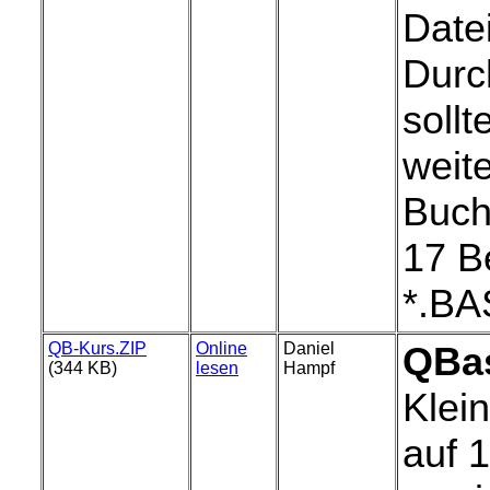
Date
Durc
sollt
weit
Buch
17 B
*.BA
QB-Kurs.ZIP
Online
Daniel
QBas
(344 KB)
lesen
Hampf
Klei
auf 1