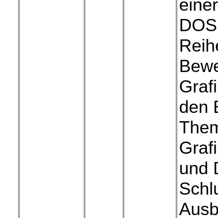
einer
DOS 
Reih
Bewe
Graf
den B
Them
Grafi
und 
Schl
Ausb