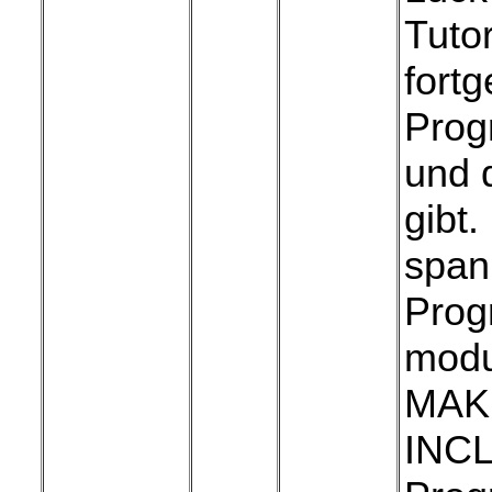
Tutor
fortg
Prog
und 
gibt
spann
Prog
modu
MAK
INCL