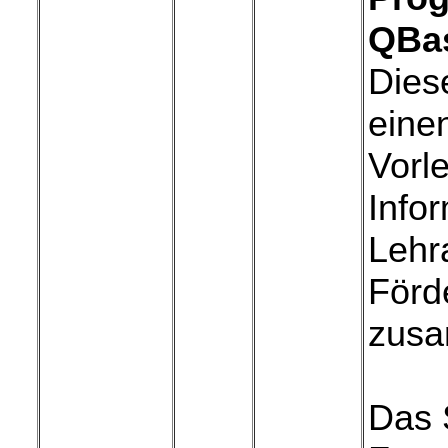
QBa
Diese
eine
Vorl
Info
Lehr
Förd
zus
Das 