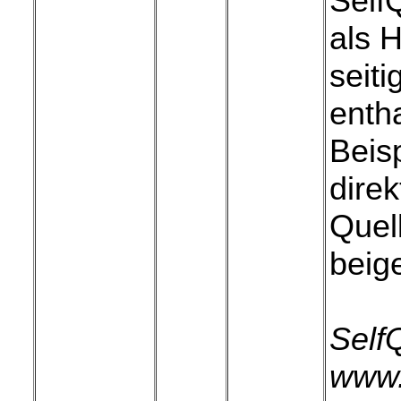
Self
als 
seit
entha
Beis
direk
Quel
beige
SelfQ
www.