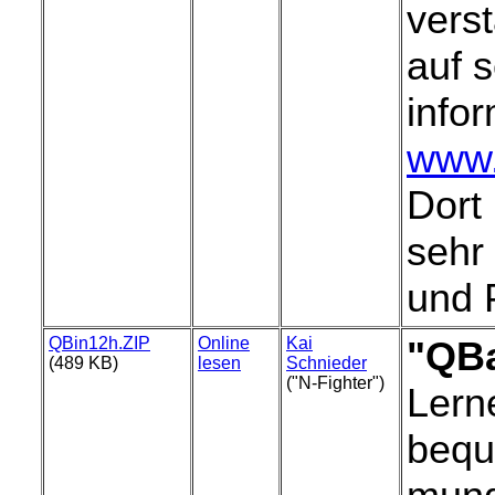
vers
auf 
info
www.t
Dort 
sehr 
und 
QBin12h.ZIP
Online
Kai
"QBa
(489 KB)
lesen
Schnieder
("N-Fighter")
Lern
bequ