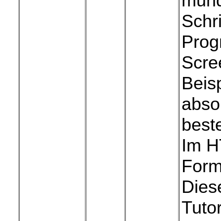
mund
Schri
Prog
Scre
Beis
abso
best
Im H
Form
Dies
Tutor