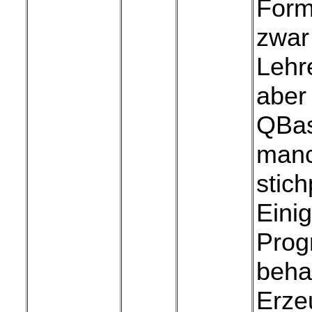
Form
zwar 
Lehr
aber
QBas
manc
stich
Eini
Prog
beha
Erze