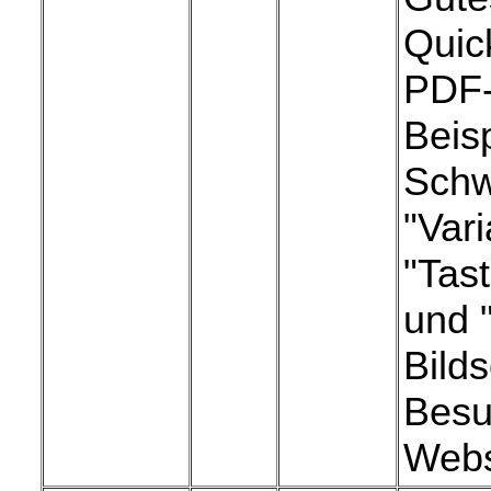
Quic
PDF-
Beis
Schw
"Var
"Tas
und 
Bilds
Besu
Webs