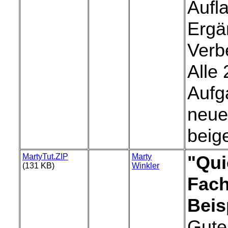
Aufl
Ergä
Verb
Alle
Aufg
neue
beige
MartyTut.ZIP
Marty
"Qui
(131 KB)
Winkler
Fach
Beis
Gutes