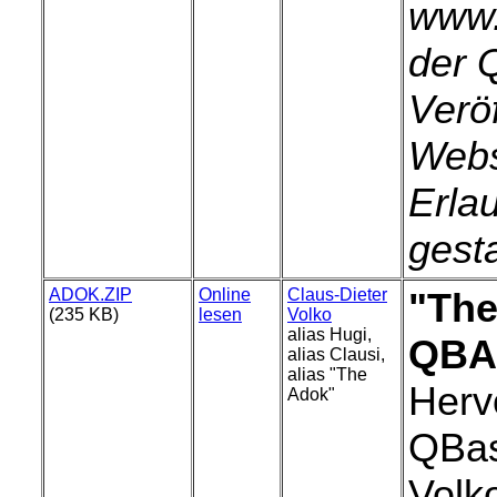
www.
der 
Verö
Webse
Erla
gesta
ADOK.ZIP
Online
Claus-Dieter
"The
(235 KB)
lesen
Volko
alias Hugi,
QBA
alias Clausi,
alias "The
Herv
Adok"
QBas
Volk