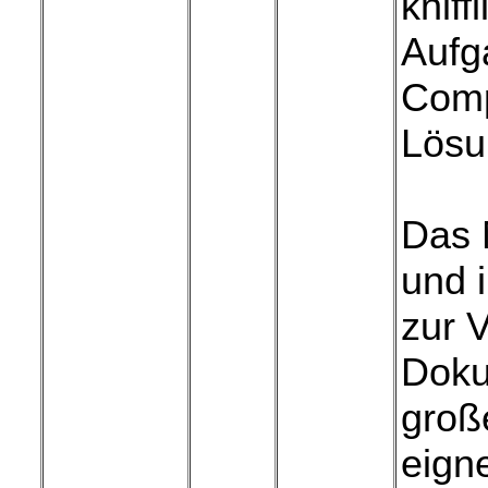
kniff
Aufg
Comp
Lösu
Das 
und 
zur 
Dokum
große
eigne