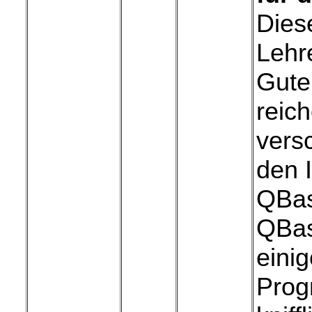
Dies
Lehr
Gute
reic
versc
den I
QBas
QBasi
einig
Prog