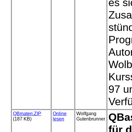
es s
Zusa
stün
Prog
Auto
Wolb
Kurs
97 u
Verf
QBmateri.ZIP
Online
Wolfgang
QBas
(187 KB)
lesen
Gutenbrunner
für 