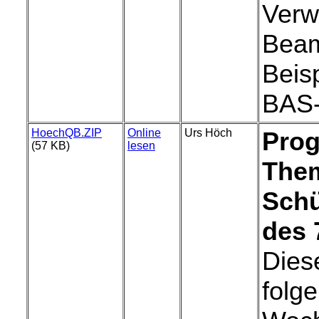
Verw
Beam
Beis
BAS-
HoechQB.ZIP
Online
Urs Höch
Prog
(57 KB)
lesen
The
Schü
des 
Diese
folge