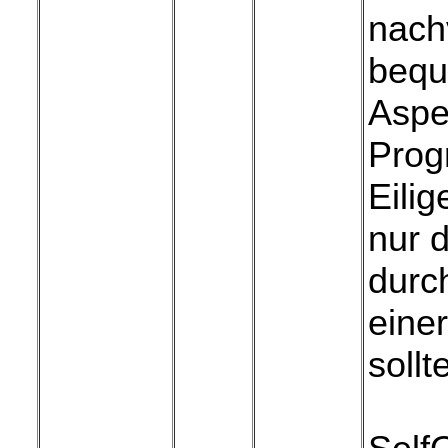
nach
bequ
Aspe
Prog
Eilig
nur d
durc
eine
sollt