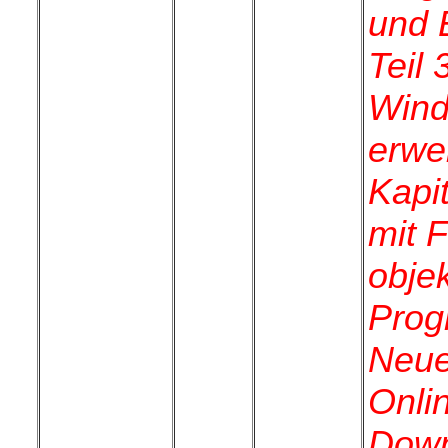
und 
Teil
Wind
erwei
Kapi
mit 
objek
Prog
Neue
Onli
Down