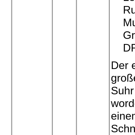
Ru
Mu
Gr
D
Der 
groß
Suhr
worde
eine
Schn