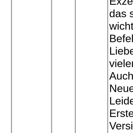
Exze
das 
wich
Befe
Liebe
viel
Auch
Neue
Leid
Erst
Versi