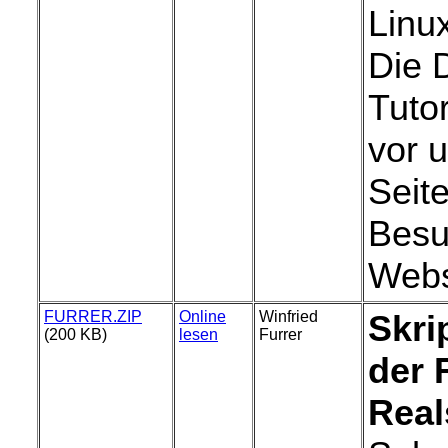
Linu
Die 
Tuto
vor 
Seite
Besu
Webs
FURRER.ZIP
Online
Winfried
Skri
(200 KB)
lesen
Furrer
der F
Real