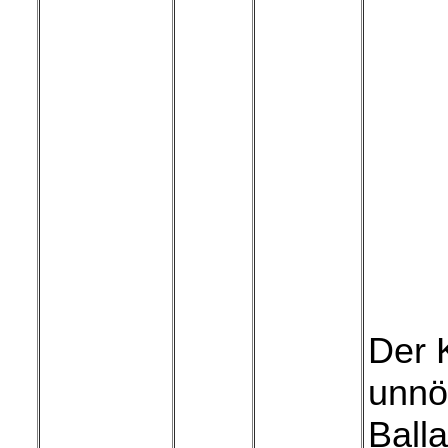
Der 
unnö
Balla