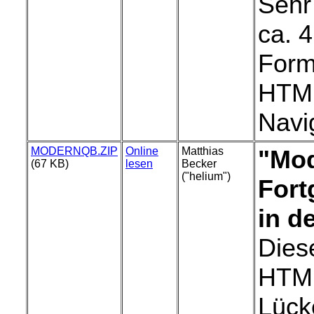
Sehr
ca. 4
Form
HTML
Navig
MODERNQB.ZIP
Online
Matthias
"Mod
(67 KB)
lesen
Becker
("helium")
Fort
in d
Diese
HTML
Lück