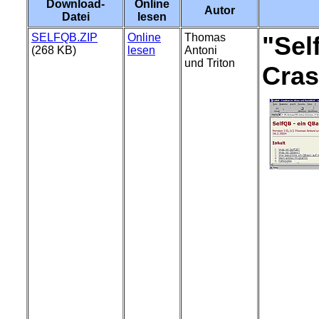
Download-
Online
Autor
Datei
lesen
SELFQB.ZIP
Online
Thomas
"Sel
(268 KB)
lesen
Antoni
und Triton
Cras